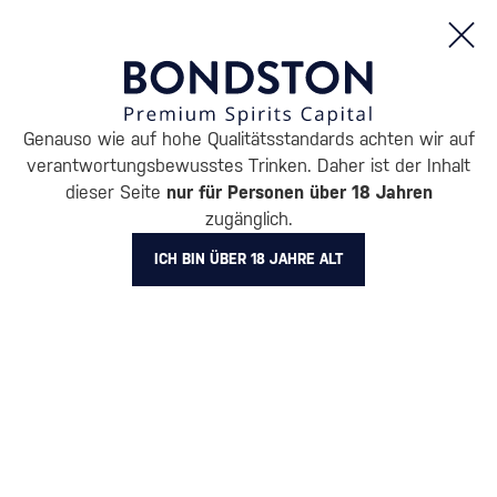
Bestellungen und Produktinformationen (Mo - Fr: 8:00 bis 16:00 Uhr)
Genauso wie auf hohe Qualitätsstandards achten wir auf
/
GETRÄNKE
/
APERITIF & SPRITZ
verantwortungsbewusstes Trinken. Daher ist der Inhalt
APERITIF & SPRITZ PERNOD
dieser Seite
nur für Personen über 18 Jahren
zugänglich.
1 PRODUKT
ICH BIN ÜBER 18 JAHRE ALT
Wie man „Aperol“ zu
Hause zubereitet
Alle Filter
Aktion
Neuheit
Geschenk
Lager